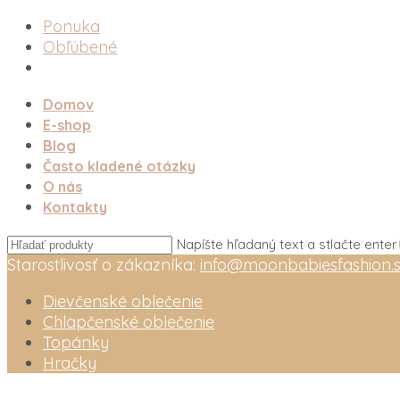
Ponuka
Obľúbené
Domov
E-shop
Blog
Často kladené otázky
O nás
Kontakty
Napíšte hľadaný text a stlačte enter
Starostlivosť o zákazníka:
info@moonbabiesfashion.
Dievčenské oblečenie
Chlapčenské oblečenie
Topánky
Hračky