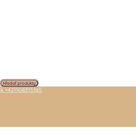
sk
+421908315385