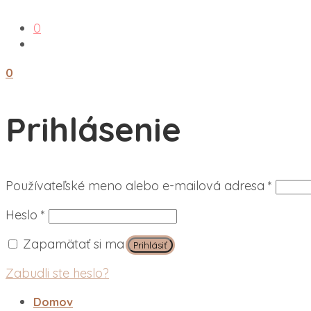
0
0
Prihlásenie
Povin
Používateľské meno alebo e-mailová adresa
*
Povinné
Heslo
*
Zapamätať si ma
Prihlásiť
Zabudli ste heslo?
Domov