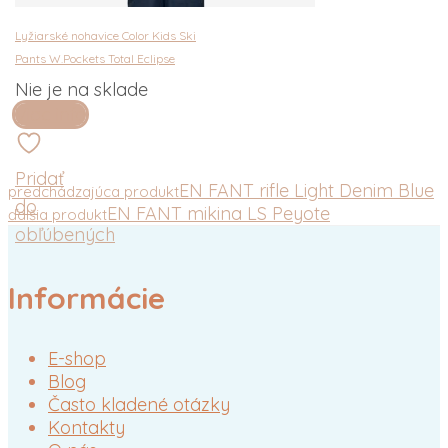
Lyžiarské nohavice Color Kids Ski
Pants W.Pockets Total Eclipse
Nie je na sklade
Viac info
Pridať
EN FANT rifle Light Denim Blue
predchádzajúca produkt
do
EN FANT mikina LS Peyote
ďalšia produkt
obľúbených
Informácie
E-shop
Blog
Často kladené otázky
Kontakty