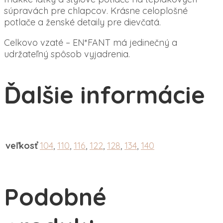
súpravách pre chlapcov. Krásne celoplošné
potlače a ženské detaily pre dievčatá.
Celkovo vzaté – EN*FANT má jedinečný a
udržateľný spôsob vyjadrenia.
Ďalšie informácie
veľkosť
104
,
110
,
116
,
122
,
128
,
134
,
140
Podobné