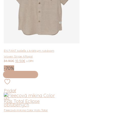
EN FANT košeľa s krátkym rukávom
Woven Stripe Affogat
Pôvodná
Aktuálna
34.90
€
10.50
€
s DPH
cena
cena
-70%
bola:
je:
34.90€.
10.50€.
Výber možností
Pridať
do
obľúbených
Fleecová mikina Color Kids Total