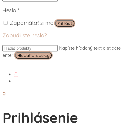
Povinné
Heslo
*
Zapamätať si ma
Prihlásiť
Zabudli ste heslo?
Napíšte hľadaný text a stlačte
enter
0
0
Prihlásenie