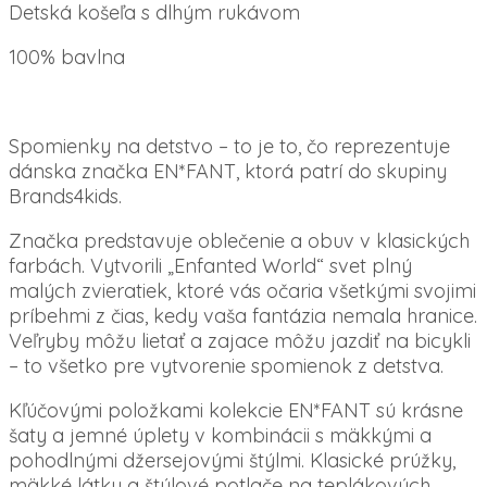
Detská košeľa s dlhým rukávom
100% bavlna
Spomienky na detstvo – to je to, čo reprezentuje
dánska značka EN*FANT, ktorá patrí do skupiny
Brands4kids.
Značka predstavuje oblečenie a obuv v klasických
farbách. Vytvorili „Enfanted World“ svet plný
malých zvieratiek, ktoré vás očaria všetkými svojimi
príbehmi z čias, kedy vaša fantázia nemala hranice.
Veľryby môžu lietať a zajace môžu jazdiť na bicykli
– to všetko pre vytvorenie spomienok z detstva.
Kľúčovými položkami kolekcie EN*FANT sú krásne
šaty a jemné úplety v kombinácii s mäkkými a
pohodlnými džersejovými štýlmi. Klasické prúžky,
mäkké látky a štýlové potlače na teplákových