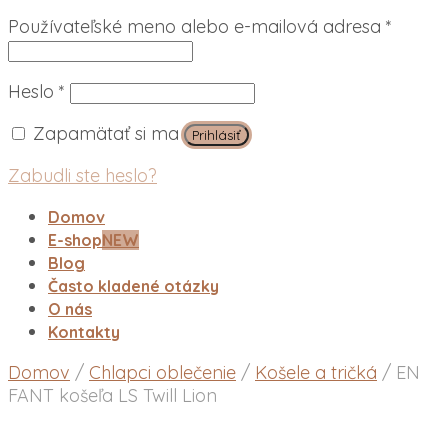
Povin
Používateľské meno alebo e-mailová adresa
*
Povinné
Heslo
*
Zapamätať si ma
Prihlásiť
Zabudli ste heslo?
Domov
E-shop
NEW
Blog
Často kladené otázky
O nás
Kontakty
Domov
/
Chlapci oblečenie
/
Košele a tričká
/
EN
FANT košeľa LS Twill Lion