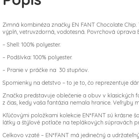
Zimná kombinéza značky EN FANT Chocolate Chip. Te
výplň, vetruvzdorná, vodotesná. Povrchová úprava 
– Shell: 100% polyester.
– Podšívka: 100% polyester.
– Pranie v práčke na 30 stupňov.
Spomienky na detstvo – to je to, čo reprezentuje dá
Značka predstavuje oblečenie a obuv v klasických far
z čias, kedy vaša fantázia nemala hranice. Veľryby m
Kľúčovými položkami kolekcie EN*FANT sú krásne ša
látky a štýlové potlače na teplákových súpravách pr
Celkovo vzaté – EN*FANT má jedinečný a udržateľný