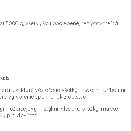
 5000 g, všetky švy podlepené, recyklovateľná
kids.
eratiek, ktoré vás očaria všetkými svojimi príbehmi
 pre vytvorenie spomienok z detstva.
mi džersejovými štýlmi. Klasické prúžky, mäkké
ly pre dievčatá.