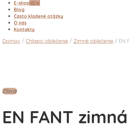
E-shop
NEW
Blog
Často kladené otázky
O nás
Kontakty
Domov
/
Chlapci oblečenie
/
Zimné oblečenie
/
EN F
Zľava!
EN FANT zimná