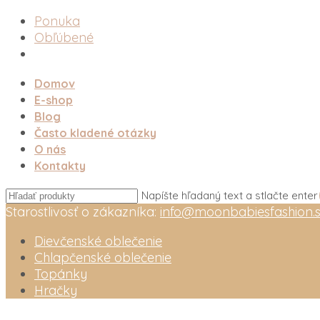
Ponuka
Obľúbené
Domov
E-shop
Blog
Často kladené otázky
O nás
Kontakty
Napíšte hľadaný text a stlačte enter
Starostlivosť o zákazníka:
info@moonbabiesfashion.
Dievčenské oblečenie
Chlapčenské oblečenie
Topánky
Hračky