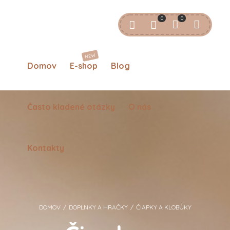
0
0
POVINNÉ
POUŽÍVATEĽSKÉ MENO ALEBO E-MAILOVÁ ADRESA
*
NEW
Domov
E-shop
Blog
POVINNÉ
HESLO
*
Často kladené otázky
O nás
PRIHLÁSIŤ
ZAPAMÄTAŤ SI MA
Kontakty
Zabudli ste heslo?
DOMOV
/
DOPLNKY A HRAČKY
/
ČIAPKY A KLOBÚKY