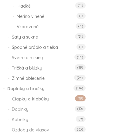
Hladké
(11)
Merino vlnené
(1)
Vzorované
(5)
Pr
EN
Šaty a sukne
(31)
FAN
Prid
do
EN
Spodné prádlo a tielka
(1)
slam
FANT
do
klob
ob
Svetre a mikiny
(15)
slamenn
San
klobúk
obľú
Tričká a blúzky
(19)
24.9
Peach
Pôv
Zimné oblečenie
(24)
12.5
Whip
cen
Akt
s
Doplnky a hračky
(114)
24.90
€
bola
cen
DPH
Pôvodn
12.50
€
Čiapky a klobúky
(18)
24.9
je:
cena
Aktuál
s
12.
Doplnky
(10)
bola:
cena
DPH
24.90€.
je:
Kabelky
(9)
12.50€.
Ozdoby do vlasov
(63)