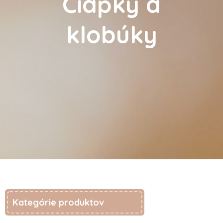
Čiapky a
klobúky
Kategórie produktov