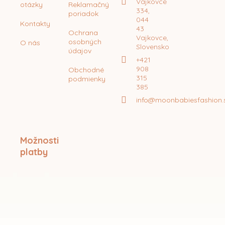
Vajkovce
otázky
Reklamačný
334,
poriadok
044
Kontakty
43
Ochrana
Vajkovce,
osobných
O nás
Slovensko
údajov
+421
908
Obchodné
315
podmienky
385
info@moonbabiesfashion.
Možnosti
platby