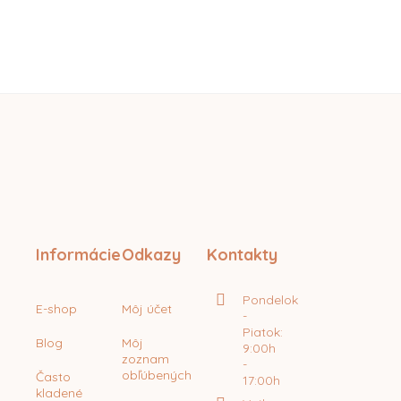
Pr
do
Prid
ob
do
obľú
Informácie
Odkazy
Kontakty
Pondelok
E-shop
Môj účet
-
Piatok:
Blog
Môj
9:00h
zoznam
-
obľúbených
Často
17:00h
kladené