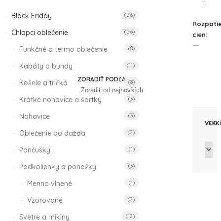
Black Friday
(56)
Rozpäti
Chlapci oblečenie
(56)
cien:
FILTER
—
Funkčné a termo oblečenie
(8)
Kabáty a bundy
(11)
ZORADIŤ PODĽA:
Košele a tričká
(8)
Krátke nohavice a šortky
(3)
Nohavice
(3)
VEK
VEĽK
Oblečenie do dažďa
(2)
Pančušky
(1)
Podkolienky a ponožky
(3)
Merino vlnené
(1)
Vzorované
(2)
Svetre a mikiny
(12)