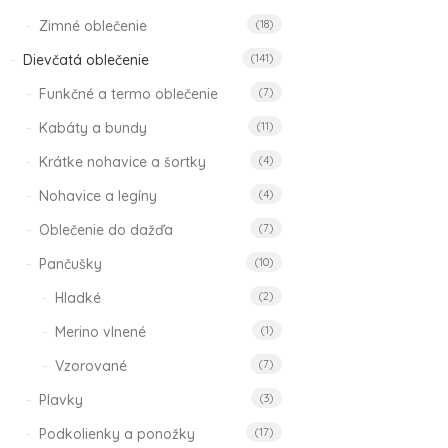
Zimné oblečenie
(18)
Dievčatá oblečenie
(141)
Funkčné a termo oblečenie
(7)
EN
Kabáty a bundy
(11)
FAN
EN
zimn
Krátke nohavice a šortky
(4)
FANT
čiap
zimná
Nohavice a legíny
(4)
Nuth
čiapka
Oblečenie do dažďa
(7)
19.9
Parisian
Pôv
11.9
Night
Pančušky
(10)
cen
Akt
s
19.90
€
Hladké
(2)
bola
cen
DPH
Pôvodn
11.90
€
19.9
je:
Merino vlnené
(1)
cena
Aktuál
s
11.9
bola:
cena
DPH
Vzorované
(7)
19.90€.
je:
Plavky
(3)
11.90€.
Podkolienky a ponožky
(17)